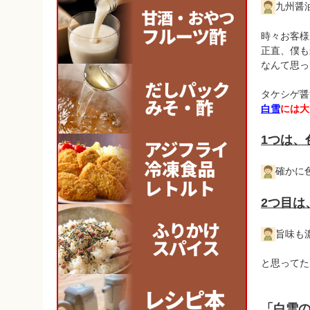
九州醤
時々お客様
正直、僕も
なんて思っ
タケシゲ醤
白雪
には大
1つは、
確かに
2つ目は
旨味も
と思ってた
「白雪