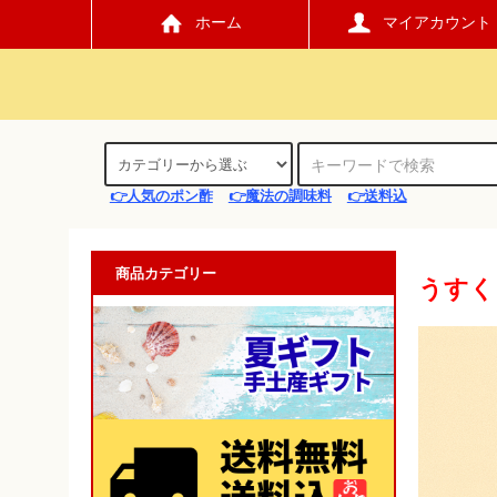
ホーム
マイアカウント
👉人気のポン酢
👉魔法の調味料
👉送料込
商品カテゴリー
うすく