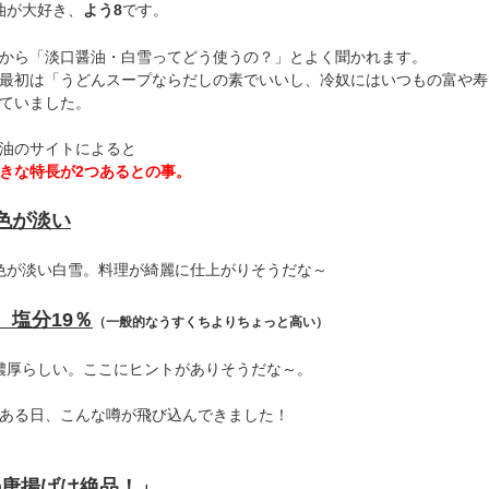
油が大好き、
よう8
です。
から「淡口醤油・白雪ってどう使うの？」とよく聞かれます。
最初は「うどんスープならだしの素でいいし、冷奴にはいつもの富や寿
ていました。
油のサイトによると
きな特長が2つあるとの事。
色が淡い
色が淡い白雪。料理が綺麗に仕上がりそうだな～
、塩分19％
（一般的なうすくちよりちょっと高い）
濃厚らしい。ここにヒントがありそうだな～。
ある日、こんな噂が飛び込んできました！
の唐揚げは絶品！」