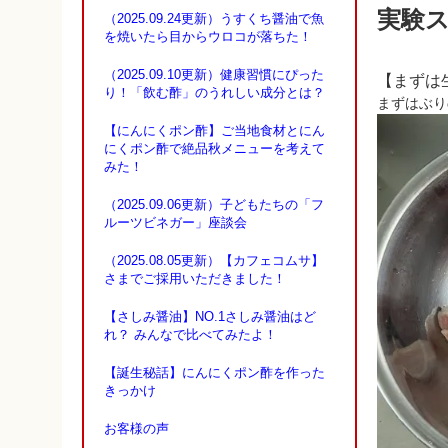
実験ス
（2025.09.24更新）うすくち醤油で魚
を焼いたら目からウロコが落ちた！
（2025.09.10更新）健康習慣にぴった
【まずは
り！「飲む酢」のうれしい成分とは？
まずはぶり
【にんにくポン酢】ご当地食材とにん
にくポン酢で絶品秋メニューを考えて
みた！
（2025.09.06更新）子どもたちの「フ
ルーツビネガー」座談会
（2025.08.05更新）【カフェコムサ】
さまでご採用いただきました！
【さしみ醤油】NO.1さしみ醤油はど
れ？ みんなで比べてみたよ！
【誕生秘話】にんにくポン酢を作った
きっかけ
お客様の声