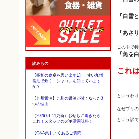
「白雪
「あさ
この中で特
「魚を
読みもの
これ
【昭和の食卓を思い出す1】 甘い九州
醤油で炊く「シャコ」を知っています
か？
というわけ
【九州醤油】九州の醤油が甘くなった3
つの理由
なぜブリの
（2026.01.11更新）おせちに飽きたら
という訳で
これ！スタッフのズボ活調味料！
【Q&A集】よくあるご質問