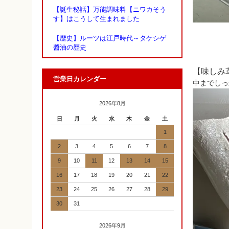
【誕生秘話】万能調味料【ニワカそう
す】はこうして生まれました
【歴史】ルーツは江戸時代～タケシゲ
醬油の歴史
【味しみ
営業日カレンダー
中までしっ
2026年8月
日
月
火
水
木
金
土
1
2
3
4
5
6
7
8
9
10
11
12
13
14
15
16
17
18
19
20
21
22
23
24
25
26
27
28
29
30
31
2026年9月