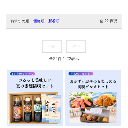
おすすめ順
価格順
新着順
全
22
商品
< 前
次 >
全
22
件
1
-
22
表示