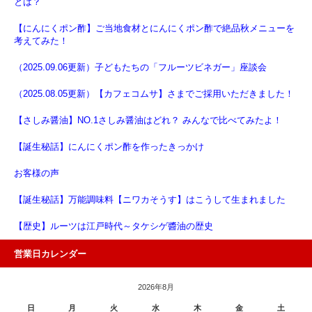
とは？
【にんにくポン酢】ご当地食材とにんにくポン酢で絶品秋メニューを
考えてみた！
（2025.09.06更新）子どもたちの「フルーツビネガー」座談会
（2025.08.05更新）【カフェコムサ】さまでご採用いただきました！
【さしみ醤油】NO.1さしみ醤油はどれ？ みんなで比べてみたよ！
【誕生秘話】にんにくポン酢を作ったきっかけ
お客様の声
【誕生秘話】万能調味料【ニワカそうす】はこうして生まれました
【歴史】ルーツは江戸時代～タケシゲ醬油の歴史
営業日カレンダー
2026年8月
日
月
火
水
木
金
土