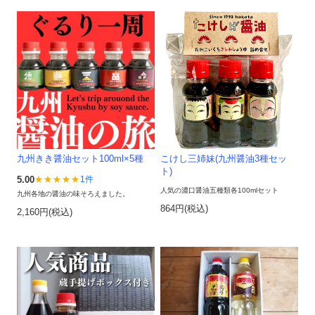
九州きき醤油セット100ml×5種
こけし三姉妹(九州醤油3種セッ
ト)
5.00
1件
人気の濃口醤油五種類各100mlセット
九州各地の醤油の味そろえました。
864円(税込)
2,160円(税込)