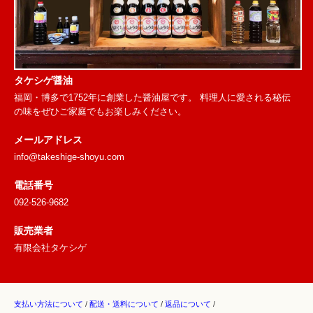
タケシゲ醤油
福岡・博多で1752年に創業した醤油屋です。 料理人に愛される秘伝
の味をぜひご家庭でもお楽しみください。
メールアドレス
info@takeshige-shoyu.com
電話番号
092-526-9682
販売業者
有限会社タケシゲ
支払い方法について
/
配送・送料について
/
返品について
/