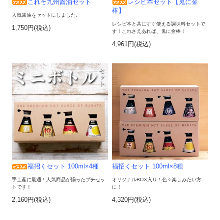
これぞ九州醤油セット
レシピ本セット【鬼に金
棒】
人気醤油をセットにしました。
レシピ本と共にすぐ使える調味料セットで
1,750円(税込)
す！これさえあれば、鬼に金棒！
4,961円(税込)
福招くセット 100ml×4種
福招くセット 100ml×8種
手土産に最適！人気商品が揃ったプチセッ
オリジナルBOX入り！色々楽しみたい方
トです！
に！
2,160円(税込)
4,320円(税込)