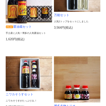
万能セット
人気2トップをセットにしました
醤油蔵セット
3,564円(税込)
手土産に人気！博多の人気醤油セット
1,620円(税込)
ニワカそうすセット
ニワカそうすがたっぷり1L！
博多名物トリオ