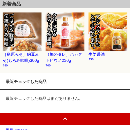
新着商品
［島原みそ］納豆み
（梅のタレ）ハカタ
生姜醤油
350
そ(もろみ味噌)300g
トビウメ230g
480
700
最近チェックした商品
最近チェックした商品はまだありません。