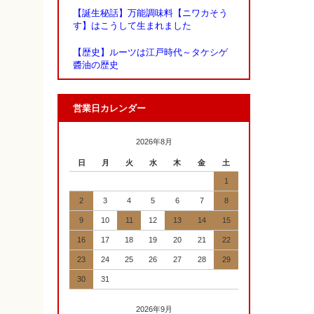
【誕生秘話】万能調味料【ニワカそう
す】はこうして生まれました
【歴史】ルーツは江戸時代～タケシゲ
醬油の歴史
営業日カレンダー
2026年8月
日
月
火
水
木
金
土
1
2
3
4
5
6
7
8
9
10
11
12
13
14
15
16
17
18
19
20
21
22
23
24
25
26
27
28
29
30
31
2026年9月