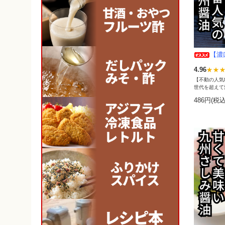
【濃
4.96
【不動の人気
世代を超えて
486円(税込