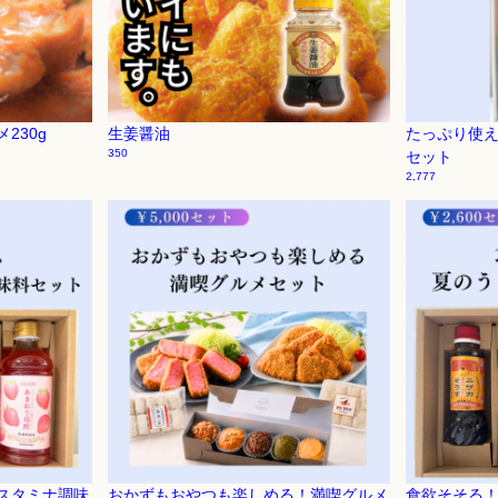
230g
生姜醤油
たっぷり使
350
セット
2,777
スタミナ調味
おかずもおやつも楽しめる！満喫グルメ
食欲そそる