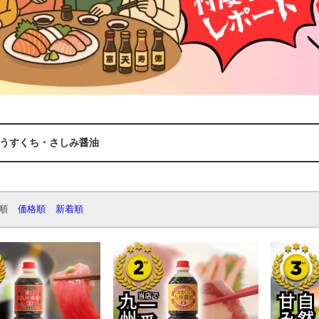
うすくち・さしみ醤油
順
価格順
新着順