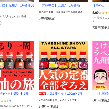
甘口】九州さしみ醤油36
【芳醇辛口】九州さしみ醤油
【軽やか】
海の幸の美味しさを引き立てる専用醤油
5.00
の「九州らしい甘い醤油」。
マイ醤油とし
540円(税込)
ス。
)
735円(税込
油セット100ml×5種
人気5種セット100ml×5種
こけし三姉
人気の5種類を楽しめるセットです。
864円(税込
1件
油の味を楽しめるセットです。
2,484円(税込)