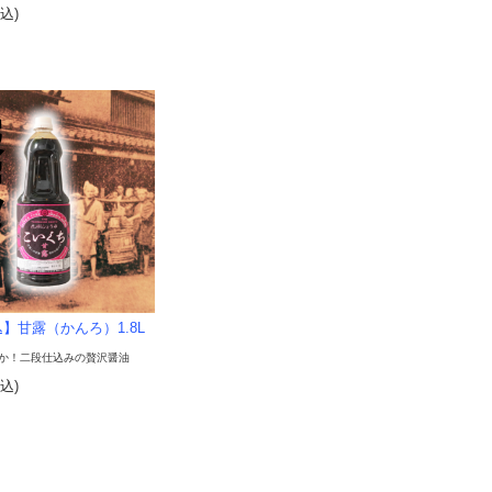
税込)
】甘露（かんろ）1.8L
か！二段仕込みの贅沢醤油
税込)