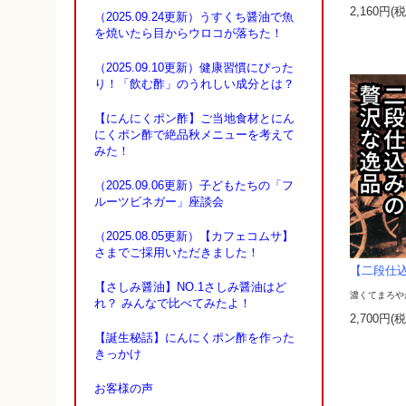
2,160円(
（2025.09.24更新）うすくち醤油で魚
を焼いたら目からウロコが落ちた！
（2025.09.10更新）健康習慣にぴった
り！「飲む酢」のうれしい成分とは？
【にんにくポン酢】ご当地食材とにん
にくポン酢で絶品秋メニューを考えて
みた！
（2025.09.06更新）子どもたちの「フ
ルーツビネガー」座談会
（2025.08.05更新）【カフェコムサ】
さまでご採用いただきました！
【二段仕込
【さしみ醤油】NO.1さしみ醤油はど
濃くてまろや
れ？ みんなで比べてみたよ！
2,700円(
【誕生秘話】にんにくポン酢を作った
きっかけ
お客様の声