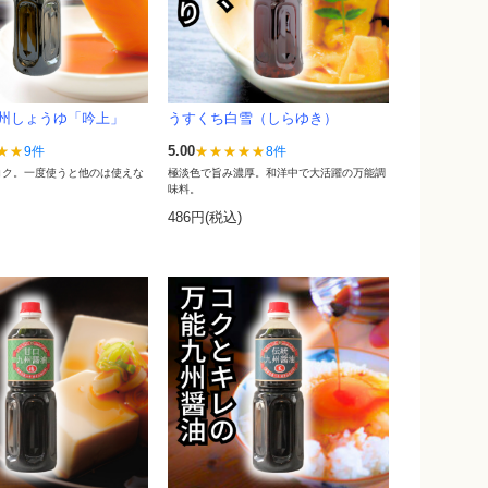
州しょうゆ「吟上」
うすくち白雪（しらゆき）
5.00
9件
8件
コク。一度使うと他のは使えな
極淡色で旨み濃厚。和洋中で大活躍の万能調
。
味料。
)
486円(税込)