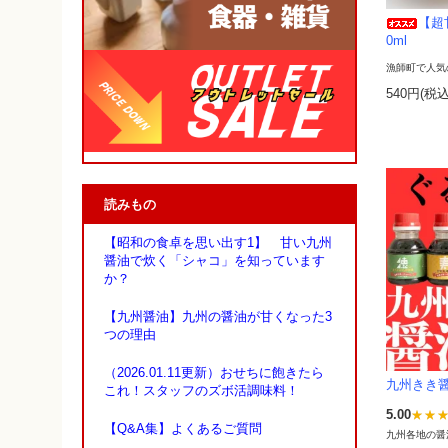
【超
0ml
漁師町で人気
540円(税込
読みもの
【昭和の食卓を思い出す1】 甘い九州
醤油で炊く「シャコ」を知っています
か？
【九州醤油】九州の醤油が甘くなった3
つの理由
（2026.01.11更新）おせちに飽きたら
九州きき醤
これ！スタッフのズボ活調味料！
5.00
【Q&A集】よくあるご質問
九州各地の醤