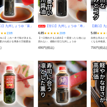
口】九州しょうゆ「富」
【甘口】九州しょうゆ「寿」
【濃口】九
4.85
5.00
23件
20件
No.1】これ一本で味が決まる。
【一口惚れする人続出】一度使ったら他には
自然な甘みと
愛され続ける博多の万能醤油
戻れない、感動の甘口九州しょうゆ
くなる本格派
)
486円(税込)
756円(税込