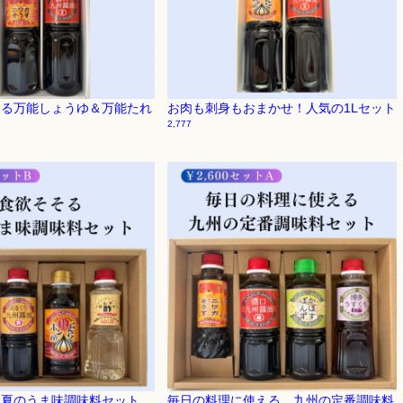
える万能しょうゆ＆万能たれ
お肉も刺身もおまかせ！人気の1Lセット
2,777
！夏のうま味調味料セット
毎日の料理に使える、九州の定番調味料