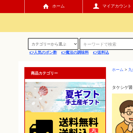
ホーム
マイアカウント
👉人気のポン酢
👉魔法の調味料
👉送料込
ホーム
>
九
商品カテゴリー
タケシゲ醤