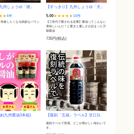
九州しょうゆ「徳」
【すっきり】九州しょうゆ「天」
5.00
4件
10件
て持参したくなる絶妙なバラン
【三世代で愛される定番】醤油ってこんなに
美味しいんだ！と驚きと優しさが詰まった万
能醤油
)
735円(税込)
妹(九州醤油3本組)
【復刻「五福」ラベル】甘口1L
)
復刻ラベルで登場。どこか懐かしい味わいで
す。