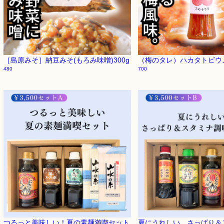
［島原みそ］納豆みそ(もろみ味噌)300g
（梅のタレ）ハカタトビウメ
480
700
つるっと美味しい！夏の素麺満喫セット
夏にうれしい、さっぱり＆