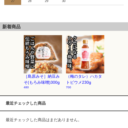
27
28
29
30
新着商品
［島原みそ］納豆み
（梅のタレ）ハカタ
そ(もろみ味噌)300g
トビウメ230g
480
700
最近チェックした商品
最近チェックした商品はまだありません。