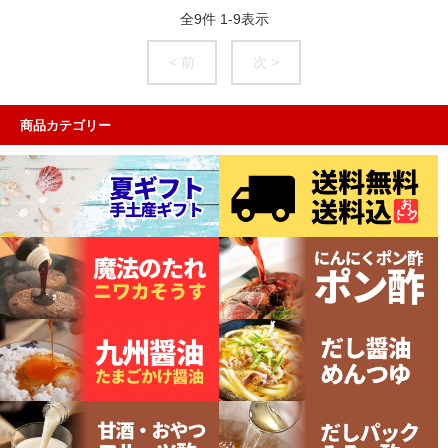
全
9
件
1
-
9
表示
< 前
次 >
商品カテゴリー