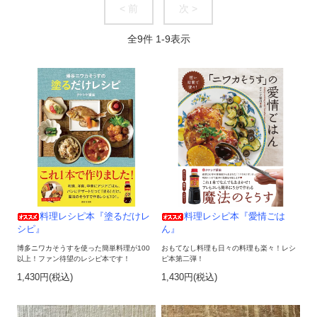
< 前
次 >
全
9
件
1
-
9
表示
料理レシピ本『塗るだけレ
料理レシピ本『愛情ごは
シピ』
ん』
博多ニワカそうすを使った簡単料理が100
おもてなし料理も日々の料理も楽々！レシ
以上！ファン待望のレシピ本です！
ピ本第二弾！
1,430円(税込)
1,430円(税込)