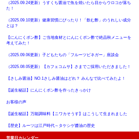
（2025.09.24更新）うすくち醤油で魚を焼いたら目からウロコが落ち
た！
（2025.09.10更新）健康習慣にぴったり！「飲む酢」のうれしい成分
とは？
【にんにくポン酢】ご当地食材とにんにくポン酢で絶品秋メニューを
考えてみた！
（2025.09.06更新）子どもたちの「フルーツビネガー」座談会
（2025.08.05更新）【カフェコムサ】さまでご採用いただきました！
【さしみ醤油】NO.1さしみ醤油はどれ？ みんなで比べてみたよ！
【誕生秘話】にんにくポン酢を作ったきっかけ
お客様の声
【誕生秘話】万能調味料【ニワカそうす】はこうして生まれました
【歴史】ルーツは江戸時代～タケシゲ醬油の歴史
営業日カレンダー